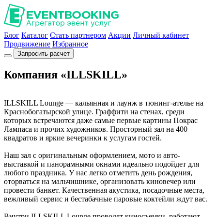
Блог
Каталог
Стать партнером
Акции
Личный кабинет
Продвижение
Избранное
Запросить расчет
Компания «ILLSKILL»
ILLSKILL Lounge — кальянная и лаунж в тюнинг-ателье на
Краснобогатырской улице. Граффити на стенах, среди
которых встречаются даже самые первые картины Покрас
Лампаса и прочих художников. Просторный зал на 400
квадратов и яркие вечеринки к услугам гостей.
Наш зал с оригинальным оформлением, мото и авто-
выставкой и панорамными окнами идеально подойдет для
любого праздника. У нас легко отметить день рождения,
оторваться на мальчишнике, организовать киновечер или
провести банкет. Качественная акустика, посадочные места,
вежливый сервис и бестабачные паровые коктейли ждут вас.
Внутри ILLSKILL Lounge проводят киносъемки, работают