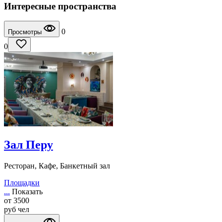
Интересные пространства
0
Просмотры
0
Зал Перу
Ресторан, Кафе, Банкетный зал
Площадки
...
Показать
от
3500
руб
чел