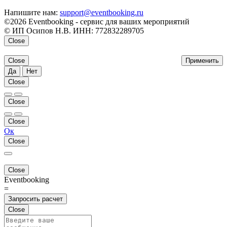
Напишите нам:
support@eventbooking.ru
©2026 Eventbooking - сервис для ваших мероприятий
© ИП Осипов Н.В. ИНН: 772832289705
Close
Close
Применить
Да
Нет
Close
Close
Close
Ок
Close
Close
Eventbooking
=
Запросить расчет
Close