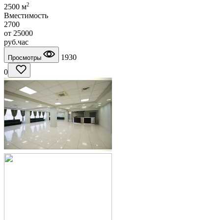
2
2500 м
Вместимость
2700
от
25000
руб.
час
1930
Просмотры
0