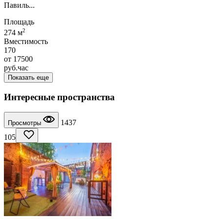
Павиль...
Площадь
2
274 м
Вместимость
170
от
17500
руб.
час
Показать еще
Интересные пространства
1437
Просмотры
105