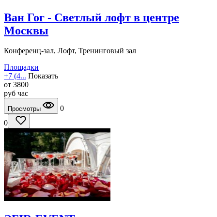
Ван Гог - Светлый лофт в центре
Москвы
Конференц-зал, Лофт, Тренинговый зал
Площадки
+7 (4...
Показать
от
3800
руб
час
0
Просмотры
0