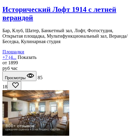
Исторический Лофт 1914 с летней
верандой
Бар, Клуб, Шатер, Банкетный зал, Лофт, Фотостудия,
Открытая площадка, Мультифункциональный зал, Веранда/
Беседка, Кулинарная студия
Площадки
+7 (4...
Показать
от
1899
руб
час
85
Просмотры
18