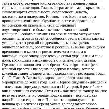
таит в себе отражение многогранного внутреннего мира
современных женщин. Главный фрагмент – меч с крыльями,
символизирует стабильность, безопасность, власть,
достоинство и лидерство. Клинок – это Воля, в котором
проявляется душа меча. Оружие на ленте изображено с
белоснежными крыльями, что подчеркивает
одухотворенность и божественное начало в каждой
женщине.Особого внимания на эскизе ленты заслуживает
орхидея. Благодаря своей способности расти в самых разных
условиях, этот редкий по древним временам цветок
олицетворяет силу, богатство и роскошь. В Китае цимбидиум
преподносят в качестве романтического жеста, а в
викторианскую эпоху королевские семьи украшали им свои
дома, восхищаясь изысканностью и симметрией цветка.
Орхидея на твилли-ленте от бренда Sovereign – манифест
женской красоте.Еще одним подарком к заказу летнего
коктейля станет щедрое спецпредложение от ресторана Touch
Chef’s Place & Bar на бронирование любого зала под
мероприятие до конца года. Сет «Первое свидание» для двоих
– идеальная формула романтики из 12 устриц, 6 российских
вин и лекции от сомелье. Этот сет – как первый танец: вы еще
не знаете всех па, но сердце подсказывает – все идет, как
надо.Но и это еще не все. При заказе индивидуального
пошива до 1 сентября бренд Sovereign предлагает разбор
цветотипа и фигуры fashion-стилистом в подарок.Количество