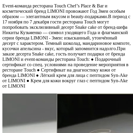
Event-команда ресторана Touch Chef’s Place & Bar и
косметический бренд LIMONI провожают Год Змеи особым
образом — элегантным вкусом и beauty-подарками.В период с
17 ноября по 7 декабря гости ресторана Touch могут
попробовать эксклюзивный десерт Snake cake от бренд-шефа
Никиты Кузьменко — символ уходящего Года и флагманской
серии бренда LIMONI - Змеи: изысканный, утончённый
десерт с характером. Темный шоколад, мандариновое компоте,
кусочки апельсина - вкус, который запомнится надолго.При
заказе десерта Snake cake, гость получает подарки от бренда
LIMONI и event-команды ресторана Touch: ● Подарочный
сертификат со спец. условиями на проведение мероприятия в
ресторане Touch ● Сертификат на диагностику кожи от
бренда LIMONI ● Лёгкий крем для лица с пептидом Syn-Ake
от LIMONI ● Крем для кожи вокруг глаз с пептидом Syn-Ake
от LIMONI