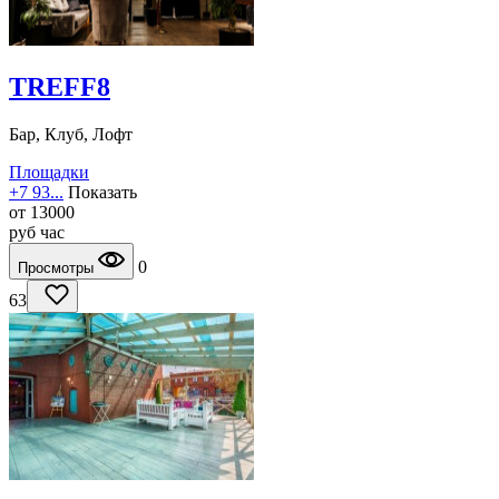
TREFF8
Бар, Клуб, Лофт
Площадки
+7 93...
Показать
от
13000
руб
час
0
Просмотры
63