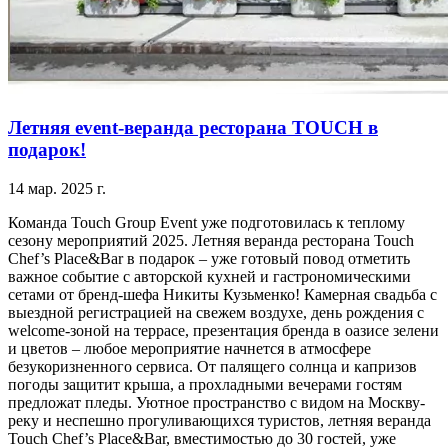
Летняя event-веранда ресторана TOUCH в
подарок!
14 мар. 2025 г.
Команда Touch Group Event уже подготовилась к теплому
сезону мероприятий 2025. Летняя веранда ресторана Touch
Chef’s Place&Bar в подарок – уже готовый повод отметить
важное событие с авторской кухней и гастрономическими
сетами от бренд-шефа Никиты Кузьменко! Камерная свадьба с
выездной регистрацией на свежем воздухе, день рождения с
welcome-зоной на террасе, презентация бренда в оазисе зелени
и цветов – любое мероприятие начнется в атмосфере
безукоризненного сервиса. От палящего солнца и капризов
погоды защитит крыша, а прохладными вечерами гостям
предложат пледы. Уютное пространство с видом на Москву-
реку и неспешно прогуливающихся туристов, летняя веранда
Touch Chef’s Place&Bar, вместимостью до 30 гостей, уже