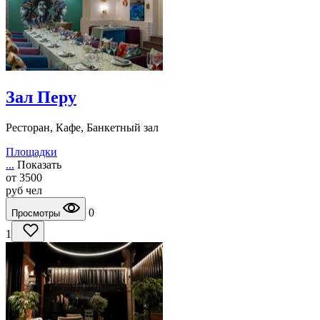
Зал Перу
Ресторан, Кафе, Банкетный зал
Площадки
...
Показать
от
3500
руб
чел
0
Просмотры
1