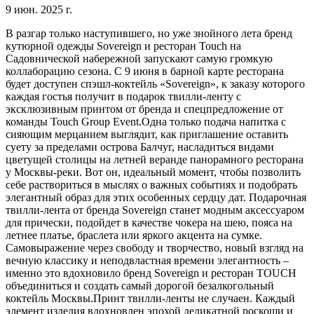
9 июн. 2025 г.
В разгар только наступившего, но уже знойного лета бренд
кутюрной одежды Sovereign и ресторан Touch на
Садовнической набережной запускают самую громкую
коллаборацию сезона. С 9 июня в барной карте ресторана
будет доступен спэшл-коктейль «Sovereign», к заказу которого
каждая гостья получит в подарок твилли-ленту с
эксклюзивным принтом от бренда и спецпредложение от
команды Touch Group Event.Одна только подача напитка с
сияющим мерцанием выглядит, как приглашение оставить
суету за пределами острова Балчуг, насладиться видами
цветущей столицы на летней веранде панорамного ресторана
у Москвы-реки. Вот он, идеальный момент, чтобы позволить
себе раствориться в мыслях о важных событиях и подобрать
элегантный образ для этих особенных сердцу дат. Подарочная
твилли-лента от бренда Sovereign станет модным аксессуаром
для прически, подойдет в качестве чокера на шею, пояса на
летнее платье, браслета или яркого акцента на сумке.
Самовыражение через свободу и творчество, новый взгляд на
вечную классику и неподвластная времени элегантность –
именно это вдохновило бренд Sovereign и ресторан TOUCH
объединиться и создать самый дорогой безалкогольный
коктейль Москвы.Принт твилли-ленты не случаен. Каждый
элемент изделия вдохновлен эпохой деликатной роскоши и