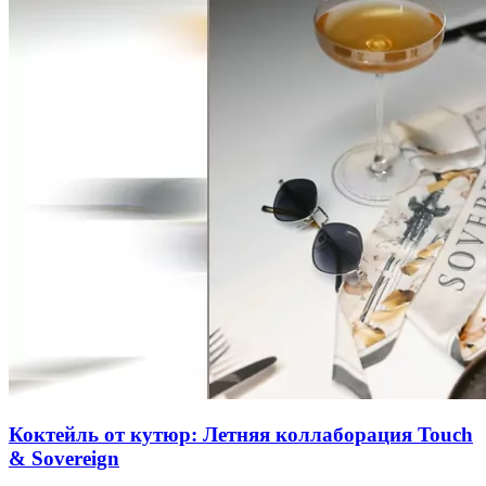
Коктейль от кутюр: Летняя коллаборация Touch
& Sovereign