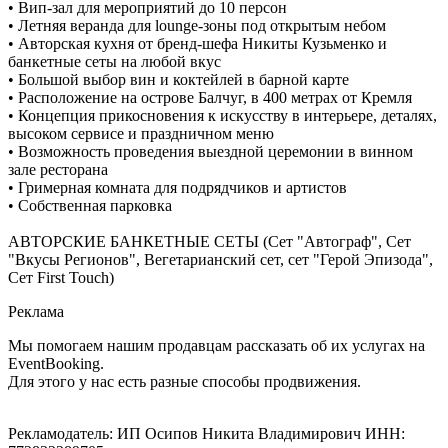
• Вип-зал для мероприятий до 10 персон
• Летняя веранда для lounge-зоны под открытым небом
• Авторская кухня от бренд-шефа Никиты Кузьменко и
банкетные сеты на любой вкус
• Большой выбор вин и коктейлей в барной карте
• Расположение на острове Балчуг, в 400 метрах от Кремля
• Концепция прикосновения к искусству в интерьере, деталях,
высоком сервисе и праздничном меню
• Возможность проведения выездной церемонии в винном
зале ресторана
• Гримерная комната для подрядчиков и артистов
• Собственная парковка
АВТОРСКИЕ БАНКЕТНЫЕ СЕТЫ (Сет "Автограф", Сет
"Вкусы Регионов", Вегетарианский сет, сет "Герой Эпизода",
Сет First Touch)
Реклама
Мы помогаем нашим продавцам рассказать об их услугах на
EventBooking.
Для этого у нас есть разные способы продвижения.
Рекламодатель: ИП Осипов Никита Владимирович ИНН: