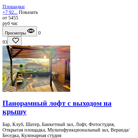
Площадки
+7 92...
Показать
от
5455
руб
час
0
Просмотры
93
Панорамный лофт с выходом на
крышу
Бар, Клуб, Шатер, Банкетный зал, Лофт, Фотостудия,
Открытая площадка, Мультифункциональный зал, Веранда/
Беседка, Кулинарная студия