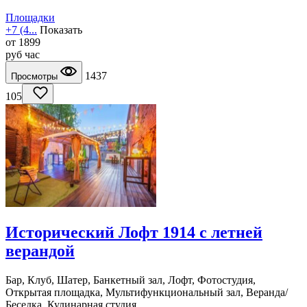
Площадки
+7 (4...
Показать
от
1899
руб
час
1437
Просмотры
105
Исторический Лофт 1914 с летней
верандой
Бар, Клуб, Шатер, Банкетный зал, Лофт, Фотостудия,
Открытая площадка, Мультифункциональный зал, Веранда/
Беседка, Кулинарная студия