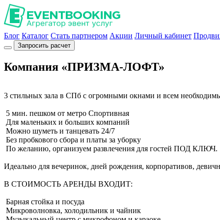
Блог
Каталог
Стать партнером
Акции
Личный кабинет
Продви
Запросить расчет
Компания «ПРИЗМА-ЛОФТ»
3 стильных зала в СПб с огромными окнами и всем необходимым
5 мин. пешком от метро Спортивная
Для маленьких и больших компаний
Можно шуметь и танцевать 24/7
Без пробкового сбора и платы за уборку
По желанию, организуем развлечения для гостей ПОД КЛЮЧ.
Идеально для вечеринок, дней рождения, корпоративов, девичн
В СТОИМОСТЬ АРЕНДЫ ВХОДИТ:
Барная стойка и посуда
Микроволновка, холодильник и чайник
Музыкальный центр с микрофоном и караоке