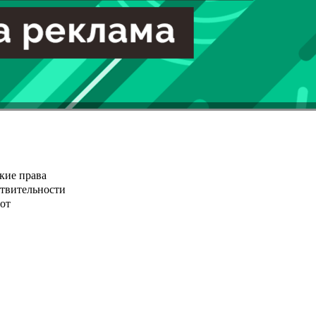
кие права
ствительности
от