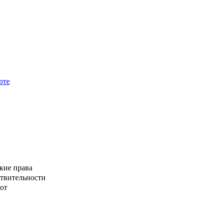
рте
кие права
ствительности
от