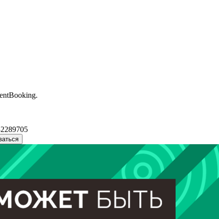
entBooking.
32289705
ваться