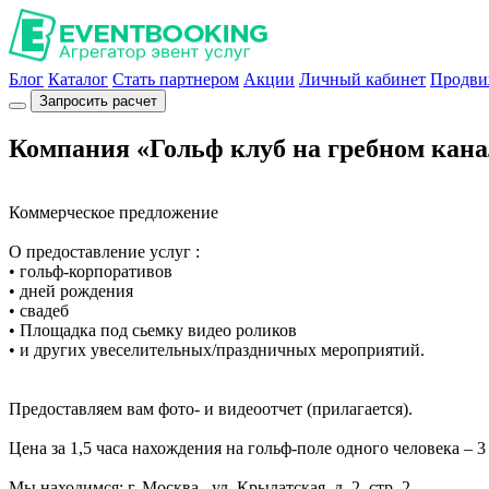
Блог
Каталог
Стать партнером
Акции
Личный кабинет
Продви
Запросить расчет
Компания «Гольф клуб на гребном кана
Коммерческое предложение
О предоставление услуг :
• гольф-корпоративов
• дней рождения
• свадеб
• Площадка под сьемку видео роликов
• и других увеселительных/праздничных мероприятий.
Предоставляем вам фото- и видеоотчет (прилагается).
Цена за 1,5 часа нахождения на гольф-поле одного человека – 
Мы находимся: г. Москва , ул. Крылатская, д. 2, стр. 2.