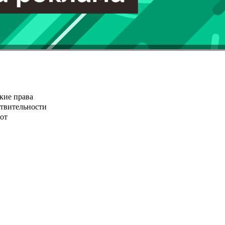
кие права
ствительности
от