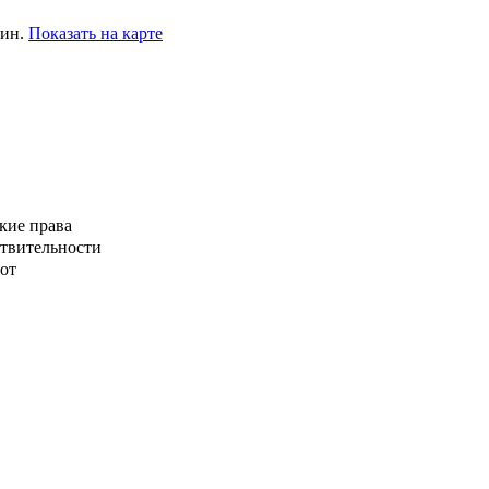
мин.
Показать на карте
кие права
ствительности
от