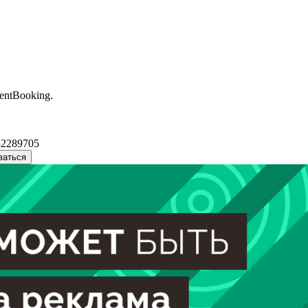
entBooking.
32289705
ваться