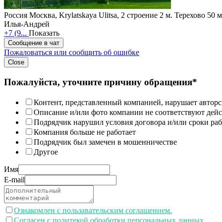
Россия
Москва, Krylatskaya Ulitsa, 2 строение 2
м. Терехово 50 
Илья-Андрей
+7 (9...
Показать
Сообщение в чат
Пожаловаться или сообщить об ошибке
Close
Пожалуйста, уточните причину обращения*
Контент, представленный компанией, нарушает авторс
Описание и/или фото компании не соответствуют дей
Подрядчик нарушил условия договора и/или сроки раб
Компания больше не работает
Подрядчик был замечен в мошенничестве
Другое
Имя
E-mail
Ознакомлен с пользавательским соглашением.
Согласен с политекой обработки персональных данных.