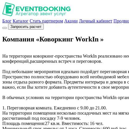
Блог
Каталог
Стать партнером
Акции
Личный кабинет
Продви
Запросить расчет
Компания «Коворкинг WorkIn »
На территории коворкинг-пространства WorkIn реализовано не
конференций,расширенных встреч и переговоров.
Под небольшие мероприятия идеально подойдет переговорная 
Пространство полностью оборудовано всей необходимой мебель
зоны отдыха разного формата. Предметы интерьера и декора в 
важно, если Вы хотите добавить аутентичности в свое меропри
В обычных условиях на территории пространства WorkIn орган
1. Переговорная комната. Ежедневно с 9.00 до 21.00.
На территории помещения несколько посадочных мест на мягки
рассчитанный под посадку 7-9 человек.
Площадь помещения:27 кв.м. Вместимость: 16 чел.
Минимальный срок аренды: от 1 часа. Стоимость: 600 руб./час.