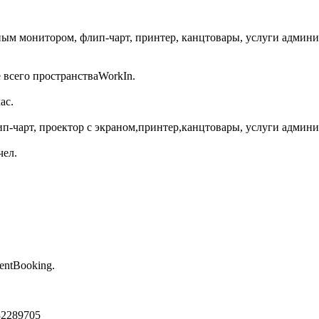
м монитором, флип-чарт, принтер, канцтовары, услуги админист
 всего пространстваWorkIn.
ас.
ип-чарт, проектор с экраном,принтер,канцтовары, услуги админис
чел.
entBooking.
32289705