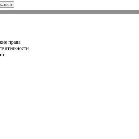
ваться
кие права
ствительности
от