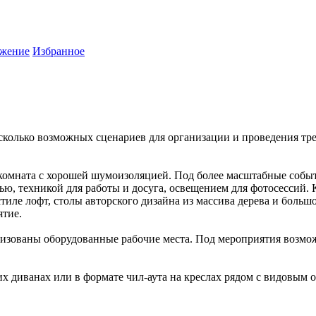
жение
Избранное
сколько возможных сценариев для организации и проведения тре
комната с хорошей шумоизоляцией. Под более масштабные событ
ю, техникой для работы и досуга, освещением для фотосессий. 
стиле лофт, столы авторского дизайна из массива дерева и бол
ятие.
изованы оборудованные рабочие места. Под мероприятия возмож
х диванах или в формате чил-аута на креслах рядом с видовым 