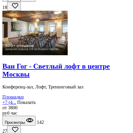
18
Ван Гог - Светлый лофт в центре
Москвы
Конференц-зал, Лофт, Тренинговый зал
Площадки
+7 (4...
Показать
от
3800
руб
час
142
Просмотры
27