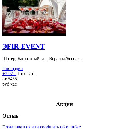
ЭFIR-EVENT
Шатер, Банкетный зал, Веранда/Беседка
Площадки
+7 92...
Показать
от
5455
руб
час
Акции
Отзыв
Пожаловаться или сообщить об ошибке