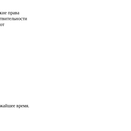
кие права
ствительности
от
ижайшее время.