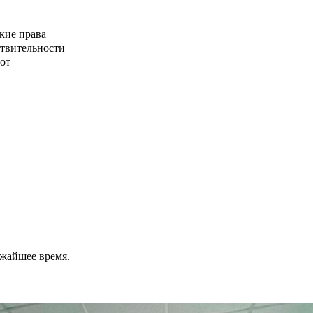
кие права
ствительности
от
ижайшее время.