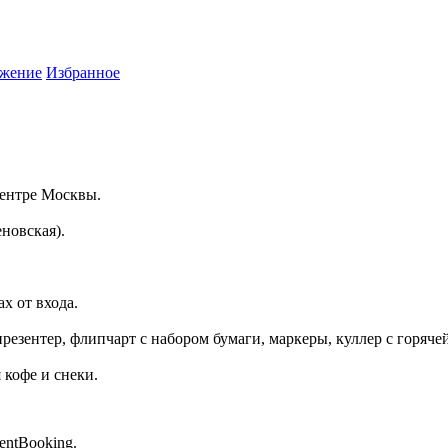
жение
Избранное
центре Москвы.
новская).
х от входа.
резентер, флипчарт с набором бумаги, маркеры, куллер с горяче
 кофе и снеки.
entBooking.