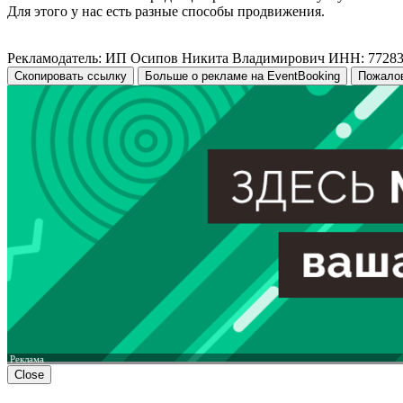
Для этого у нас есть разные способы продвижения.
Рекламодатель: ИП Осипов Никита Владимирович ИНН: 7728
Скопировать ссылку
Больше о рекламе на EventBooking
Пожало
Реклама
Close