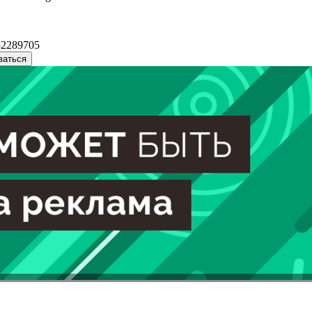
32289705
ваться