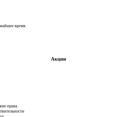
ижайшее время.
Акции
кие права
ствительности
от