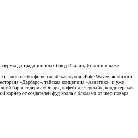
и шаурмы до традиционных блюд Италии, Японии и даже
е сладости «Босфор», гавайская кухня «Poke Wave», японский
есторана «Дарбарс», тайская концепция «Азиатико» и уже
ной бар и сидерия «Ontap», кофейня «Черный», кондитерская
ной корнер от создателей фуд-холла с блюдами от шеф-повара