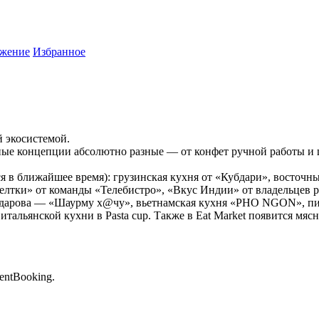
жение
Избранное
й экосистемой.
арные концепции абсолютно разные — от конфет ручной работы 
 в ближайшее время): грузинская кухня от «Кубдари», восточны
елтки» от команды «Телебистро», «Вкус Индии» от владельцев р
ардарова — «Шаурму х@чу», вьетнамская кухня «PHO NGON», пив
итальянской кухни в Pasta cup. Также в Eat Market появится мяс
entBooking.