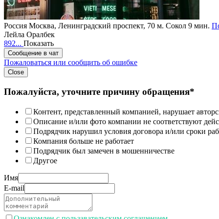
Россия
Москва, Ленинградский проспект, 70
м. Сокол 9 мин.
По
Лейла Оралбек
892...
Показать
Сообщение в чат
Пожаловаться или сообщить об ошибке
Close
Пожалуйста, уточните причину обращения*
Контент, представленный компанией, нарушает авторс
Описание и/или фото компании не соответствуют дей
Подрядчик нарушил условия договора и/или сроки раб
Компания больше не работает
Подрядчик был замечен в мошенничестве
Другое
Имя
E-mail
Ознакомлен с пользавательским соглашением.