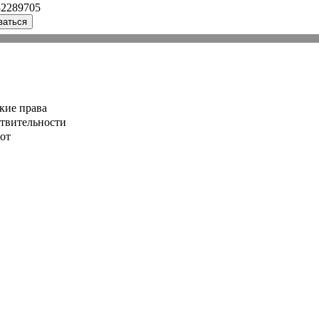
32289705
ваться
кие права
ствительности
от