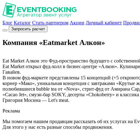
Блог
Каталог
Стать партнером
Акции
Личный кабинет
Продви
Запросить расчет
Компания «Eatmarket Алкон»
Eat Market Алкон это Фуд-пространство будущего с собственно
Eat Market открыл фуд-холл в бизнес-центре «Алкон». Кулин
Гавайев.
В новом фуд-маркете представлены 15 концепций (+5 откроются
корнер «Мако», уникальная концепция с завтраками «Крутые ж
полюбившиеся bubble tea от «Nova», стрит-фуд от Амирана С
«Cacao Jet», смузи-бар SOKY, десерты «Chokoberry» и классика 
Григория Мосина — Let's meat.
Реклама
Мы помогаем нашим продавцам рассказать об их услугах на Ev
Для этого у нас есть разные способы продвижения.