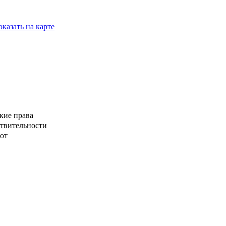
казать на карте
кие права
ствительности
от