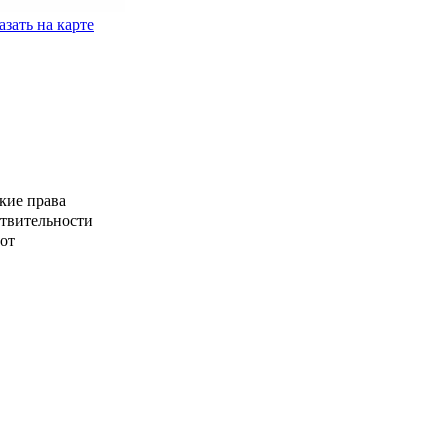
зать на карте
кие права
ствительности
от