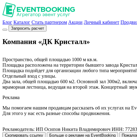
Блог
Каталог
Стать партнером
Акции
Личный кабинет
Продви
Запросить расчет
Компания «ДК Кристалл»
Пространство, общей площадью 1000 м кв.м.
Площадка расположена на территории бывшего завода Кристалл,
Площадка подойдет для организации любого типа мероприяти
Отдельный вход с улицы.
Два зала, общей площадью 600 м2. Основной зал 300м2, включа
мраморная лестница, ведущая на второй этаж. Концертный звук и 
Реклама
Мы помогаем нашим продавцам рассказать об их услугах на Ev
Для этого у нас есть разные способы продвижения.
Рекламодатель: ИП Осипов Никита Владимирович ИНН: 7728
Скопировать ссылку
Больше о рекламе на EventBooking
Пожало