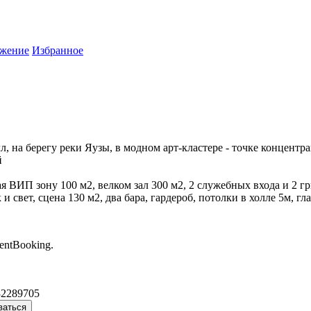
жение
Избранное
 на берегу реки Яузы, в модном арт-кластере - точке концентр
й
я ВИП зону 100 м2, велком зал 300 м2, 2 служебных входа и 2 
свет, сцена 130 м2, два бара, гардероб, потолки в холле 5м, гла
entBooking.
32289705
ваться