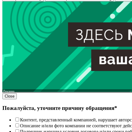
Реклама
Close
Пожалуйста, уточните причину обращения*
Контент, представленный компанией, нарушает авторс
Описание и/или фото компании не соответствуют дей
Подрядчик нарушил условия договора и/или сроки раб