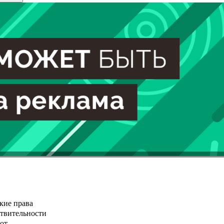
кие права
ствительности
от