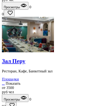
0
Просмотры
0
Зал Перу
Ресторан, Кафе, Банкетный зал
Площадки
...
Показать
от
3500
руб
чел
0
Просмотры