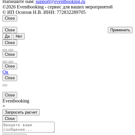
Напишите нам:
support@eventbooking.ru
©2026 Eventbooking - сервис для ваших мероприятий
© ИП Осипов Н.В. ИНН: 772832289705
Close
Close
Применить
Да
Нет
Close
Close
Close
Ок
Close
Close
Eventbooking
=
Запросить расчет
Close