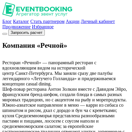
Блог
Каталог
Стать партнером
Акции
Личный кабинет
Продвижение
Избранное
Запросить расчет
Компания «Речной»
Ресторан «Речной» — панорамный ресторан с
вдохновляющим видом на исторический
центр Санкт-Петербурга. Мы заняли сразу две палубы
легендарного «Летучего Голландца» и придерживаемся
концепции casual dining.
Шеф-повар ресторана Антон Золкин вместе с Давидом Эйро,
французским бренд-шефом, создали блюда в самых разных
мировых традициях, но с акцентом на рыбу и морепродукты.
Южно-азиатское направление в меню — карри из сибаса со
шпинатом и рисом, дхал с дорадо и бун ча с креветками;
кухня Средиземноморья представлена разнообразными
пастами и пиццами, лососем с соусом наполи и
средиземноморским салатом; за европейские
гастрономические традиции отвечают улитки, запеченные с