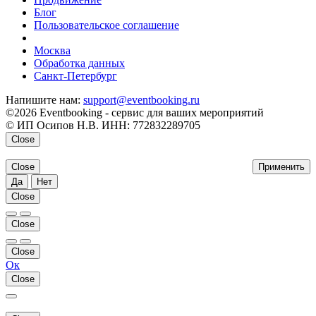
Блог
Пользовательское соглашение
напишите нам
Москва
Обработка данных
Санкт-Петербург
Напишите нам:
support@eventbooking.ru
©2026 Eventbooking - сервис для ваших мероприятий
© ИП Осипов Н.В. ИНН: 772832289705
Close
Close
Применить
Да
Нет
Close
Close
Close
Ок
Close