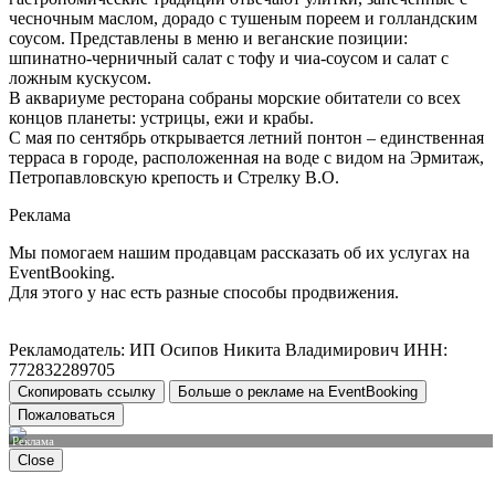
чесночным маслом, дорадо с тушеным пореем и голландским
соусом. Представлены в меню и веганские позиции:
шпинатно-черничный салат с тофу и чиа-соусом и салат с
ложным кускусом.
В аквариуме ресторана собраны морские обитатели со всех
концов планеты: устрицы, ежи и крабы.
С мая по сентябрь открывается летний понтон – единственная
терраса в городе, расположенная на воде с видом на Эрмитаж,
Петропавловскую крепость и Стрелку В.О.
Реклама
Мы помогаем нашим продавцам рассказать об их услугах на
EventBooking.
Для этого у нас есть разные способы продвижения.
Рекламодатель: ИП Осипов Никита Владимирович ИНН:
772832289705
Скопировать ссылку
Больше о рекламе на EventBooking
Пожаловаться
Реклама
Close