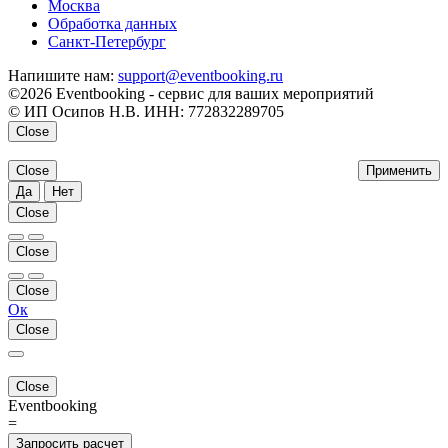
Москва
Обработка данных
Санкт-Петербург
Напишите нам:
support@eventbooking.ru
©2026 Eventbooking - сервис для ваших мероприятий
© ИП Осипов Н.В. ИНН: 772832289705
Close
Close
Применить
Да
Нет
Close
Close
Close
Ок
Close
Close
Eventbooking
=
Запросить расчет