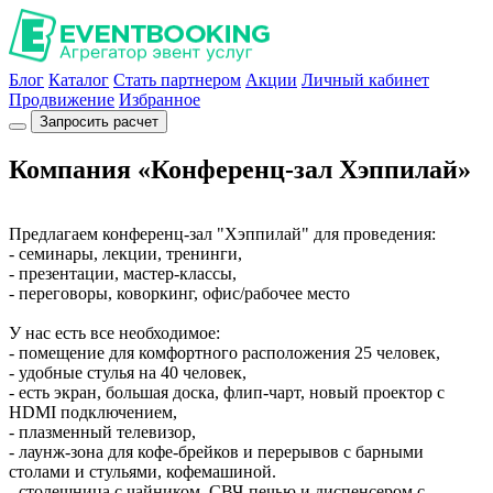
Блог
Каталог
Стать партнером
Акции
Личный кабинет
Продвижение
Избранное
Запросить расчет
Компания «Конференц-зал Хэппилай»
Предлагаем конференц-зал "Хэппилай" для проведения:
- семинары, лекции, тренинги,
- презентации, мастер-классы,
- переговоры, коворкинг, офис/рабочее место
У нас есть все необходимое:
- помещение для комфортного расположения 25 человек,
- удобные стулья на 40 человек,
- есть экран, большая доска, флип-чарт, новый проектор c
HDMI подключением,
- плазменный телевизор,
- лаунж-зона для кофе-брейков и перерывов с барными
столами и стульями, кофемашиной.
- столешница с чайником, СВЧ-печью и диспенсером с