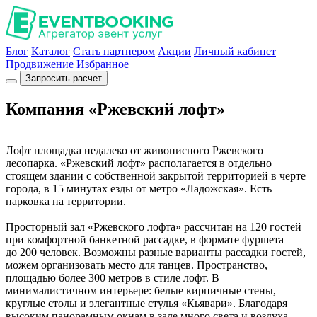
Блог
Каталог
Стать партнером
Акции
Личный кабинет
Продвижение
Избранное
Запросить расчет
Компания «Ржевский лофт»
Лофт площадка недалеко от живописного Ржевского
лесопарка. «Ржевский лофт» располагается в отдельно
стоящем здании с собственной закрытой территорией в черте
города, в 15 минутах езды от метро «Ладожская». Есть
парковка на территории.
Просторный зал «Ржевского лофта» рассчитан на 120 гостей
при комфортной банкетной рассадке, в формате фуршета —
до 200 человек. Возможны разные варианты рассадки гостей,
можем организовать место для танцев. Пространство,
площадью более 300 метров в стиле лофт. В
минималистичном интерьере: белые кирпичные стены,
круглые столы и элегантные стулья «Кьявари». Благодаря
высоким панорамным окнам в зале много света и воздуха.