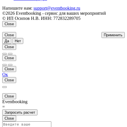
Напишите нам:
support@eventbooking.ru
©2026 Eventbooking - сервис для ваших мероприятий
© ИП Осипов Н.В. ИНН: 772832289705
Close
Close
Применить
Да
Нет
Close
Close
Close
Ок
Close
Close
Eventbooking
=
Запросить расчет
Close