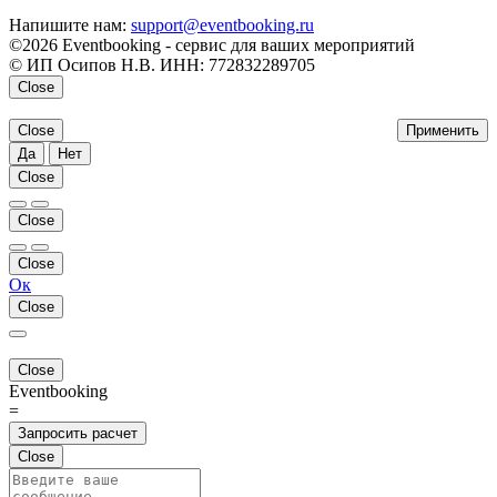
Напишите нам:
support@eventbooking.ru
©2026 Eventbooking - сервис для ваших мероприятий
© ИП Осипов Н.В. ИНН: 772832289705
Close
Close
Применить
Да
Нет
Close
Close
Close
Ок
Close
Close
Eventbooking
=
Запросить расчет
Close