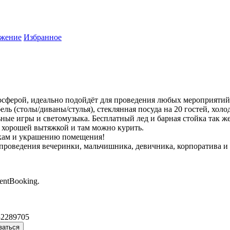
жение
Избранное
осферой, идеально подойдёт для проведения любых мероприятий
ль (столы/диваны/стулья), стеклянная посуда на 20 гостей, хол
льные игры и светомузыка. Бесплатный лед и барная стойка так 
о хорошей вытяжкой и там можно курить.
вкам и украшению помещения!
роведения вечеринки, мальчишника, девичника, корпоратива и т
entBooking.
32289705
ваться