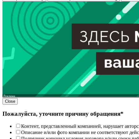
Реклама
Close
Пожалуйста, уточните причину обращения*
Контент, представленный компанией, нарушает авторс
Описание и/или фото компании не соответствуют дей
Подрядчик нарушил условия договора и/или сроки раб