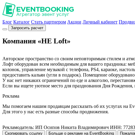
Блог
Каталог
Стать партнером
Акции
Личный кабинет
Продви
Запросить расчет
Компания «НЕ Loft»
Авторское пространство со своим неповторимым стилем и атм
Лофт оборудован всем необходимым для вашего праздника: мебе
колонок, управление музыкой с телефона, PS4, караоке, насто
предоставить кальян (угли в подарок). Помещение оборудован
У нас нет никаких ограничений по еде и алкоголю, перестано
Если вы ищете уютное место для празднования Дня Рождения, п
Реклама
Мы помогаем нашим продавцам рассказать об их услугах на Ev
Для этого у нас есть разные способы продвижения.
Рекламодатель: ИП Осипов Никита Владимирович ИНН: 7728
Скопировать ссылку
Больше о рекламе на EventBooking
Пожало