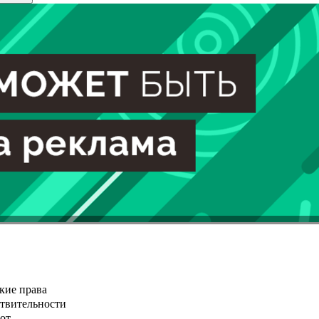
кие права
ствительности
от