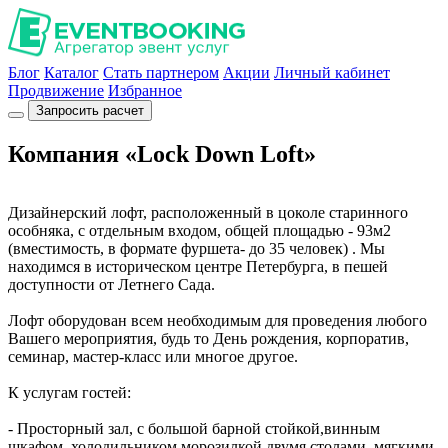
Блог
Каталог
Стать партнером
Акции
Личный кабинет
Продвижение
Избранное
Запросить расчет
Компания «Lock Down Loft»
Дизайнерский лофт, расположенный в цоколе старинного
особняка, с отдельным входом, общей площадью - 93м2
(вместимость, в формате фуршета- до 35 человек) . Мы
находимся в историческом центре Петербурга, в пешей
доступности от Летнего Сада.
Лофт оборудован всем необходимым для проведения любого
Вашего мероприятия, будь то День рождения, корпоратив,
семинар, мастер-класс или многое другое.
К услугам гостей:
- Просторный зал, с большой барной стойкой,винным
шкафом, холодильником,морозилкой,двумя столами, мягкими