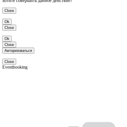
хотите совершить данное действие?
Close
Ok
Close
Ok
Close
Авторизоваться
Close
Eventbooking