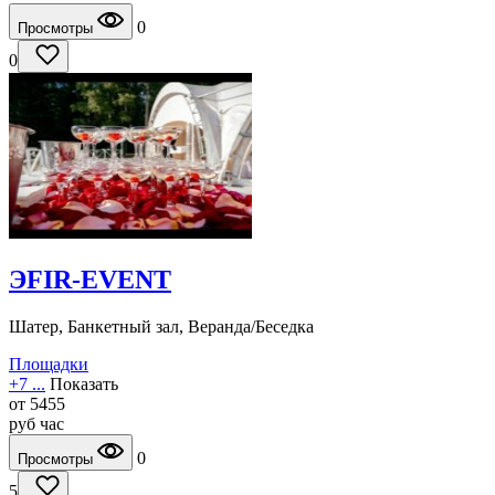
0
Просмотры
0
ЭFIR-EVENT
Шатер, Банкетный зал, Веранда/Беседка
Площадки
+7 ...
Показать
от
5455
руб
час
0
Просмотры
5