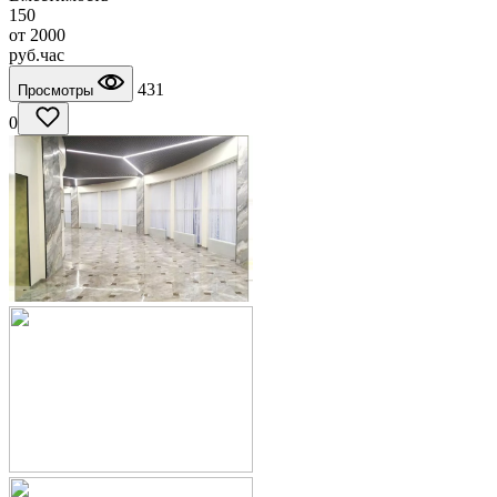
150
от
2000
руб.
час
431
Просмотры
0