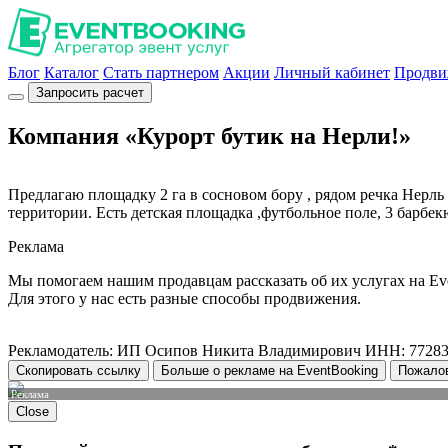
Блог
Каталог
Стать партнером
Акции
Личный кабинет
Продви
Запросить расчет
Компания «Курорт бутик на Нерли!»
Предлагаю площадку 2 га в сосновом бору , рядом речка Нерль
территории. Есть детская площадка ,футбольное поле, 3 барбек
Реклама
Мы помогаем нашим продавцам рассказать об их услугах на Ev
Для этого у нас есть разные способы продвижения.
Рекламодатель: ИП Осипов Никита Владимирович ИНН: 7728
Скопировать ссылку
Больше о рекламе на EventBooking
Пожало
Реклама
Close