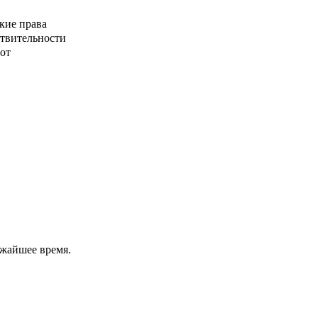
кие права
ствительности
от
ижайшее время.