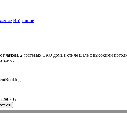
жение
Избранное
 с пляжем. 2 гостевых ЭКО дома в стиле шале с высокими потолк
ю зоны.
entBooking.
32289705
ваться