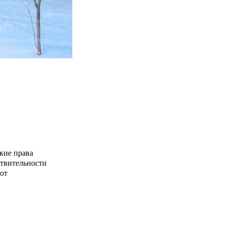
кие права
ствительности
от