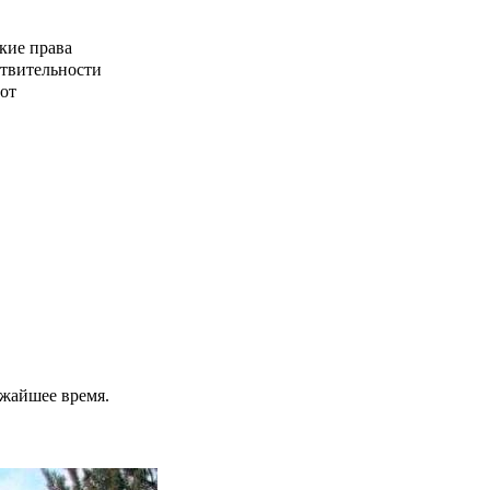
кие права
ствительности
от
ижайшее время.