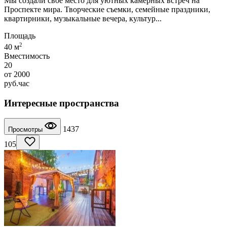
Мы создали своё место для уютных камерных встреч на
Проспекте мира. Творческие съемки, семейные праздники,
квартирники, музыкальные вечера, культур...
Площадь
2
40 м
Вместимость
20
от
2000
руб.
час
Интересные пространства
1437
Просмотры
105