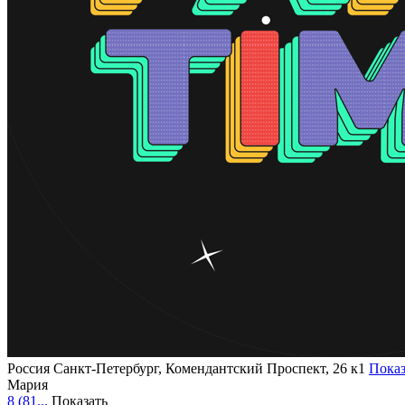
Россия
Санкт-Петербург, Комендантский Проспект, 26 к1
Показ
Мария
8 (81...
Показать