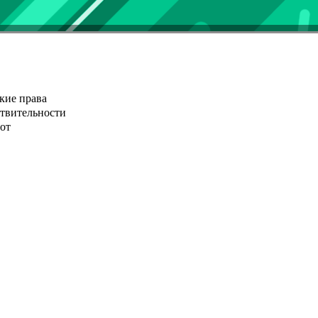
кие права
ствительности
от