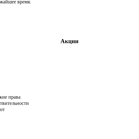
ижайшее время.
Акции
кие права
ствительности
от