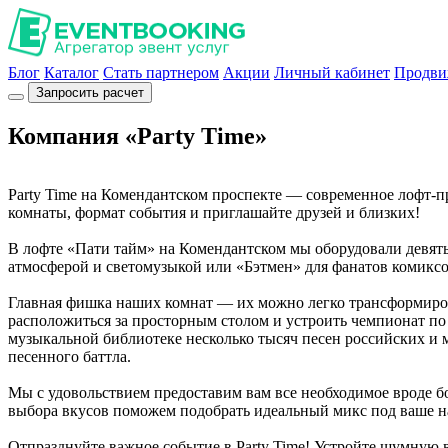
Блог
Каталог
Стать партнером
Акции
Личный кабинет
Продви
Запросить расчет
Компания «Party Time»
Party Time на Комендантском проспекте — современное лофт-п
комнаты, формат события и приглашайте друзей и близких!
В лофте «Пати тайм» на Комендантском мы оборудовали девять
атмосферой и светомузыкой или «Бэтмен» для фанатов комикс
Главная фишка наших комнат — их можно легко трансформиров
расположиться за просторным столом и устроить чемпионат 
музыкальной библиотеке несколько тысяч песен российских и м
песенного баттла.
Мы с удовольствием предоставим вам все необходимое вроде бо
выбора вкусов поможем подобрать идеальный микс под ваше н
Отпразднуйте важное событие в Party Time! Устройте шумную 