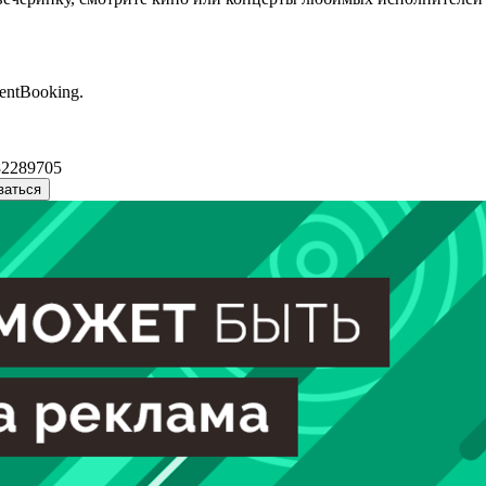
entBooking.
32289705
ваться