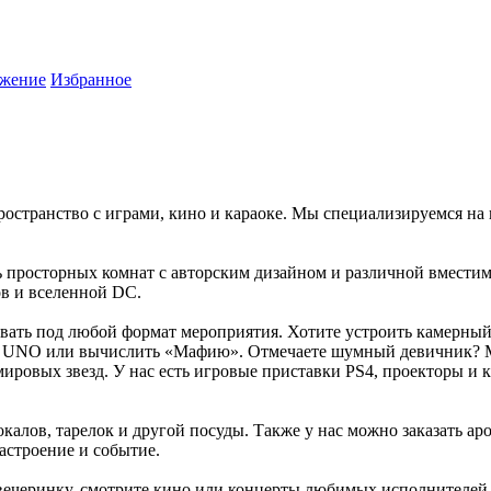
жение
Избранное
ространство с играми, кино и караоке. Мы специализируемся н
 просторных комнат с авторским дизайном и различной вместимо
ов и вселенной DC.
ать под любой формат мероприятия. Хотите устроить камерный 
по UNO или вычислить «Мафию». Отмечаете шумный девичник? М
ировых звезд. У нас есть игровые приставки PS4, проекторы и к
калов, тарелок и другой посуды. Также у нас можно заказать а
астроение и событие.
вечеринку, смотрите кино или концерты любимых исполнителей 