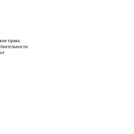
кие права
ствительности
от