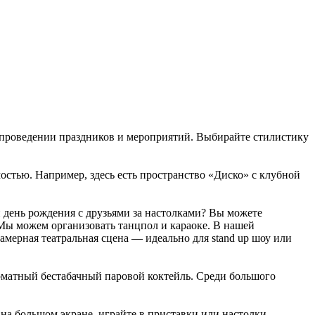
а проведении праздников и мероприятий. Выбирайте стилистику
стью. Например, здесь есть пространство «Диско» с клубной
день рождения с друзьями за настолками? Вы можете
ы можем организовать танцпол и караоке. В нашей
амерная театральная сцена — идеально для stand up шоу или
роматный бестабачный паровой коктейль. Среди большого
на большом экране, играйте в приставки или настолки —