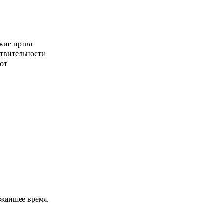
кие права
ствительности
от
ижайшее время.