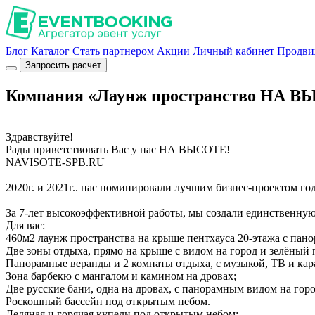
Блог
Каталог
Стать партнером
Акции
Личный кабинет
Продви
Запросить расчет
Компания «Лаунж пространство НА 
Здравствуйте!
Рады приветствовать Вас у нас НА ВЫСОТЕ!
NAVISOTE-SPB.RU
2020г. и 2021г.. нас номинировали лучшим бизнес-проектом го
За 7-лет высокоэффективной работы, мы создали единственну
Для вас:
460м2 лаунж пространства на крыше пентхауса 20-этажа с пан
Две зоны отдыха, прямо на крыше с видом на город и зелёный 
Панорамные веранды и 2 комнаты отдыха, с музыкой, ТВ и кар
Зона барбекю с мангалом и камином на дровах;
Две русские бани, одна на дровах, с панорамным видом на горо
Роскошный бассейн под открытым небом.
Ледяная и горячая купели под открытым небом;