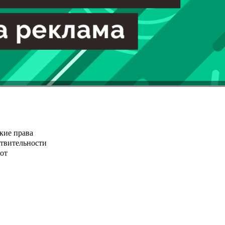
кие права
ствительности
от