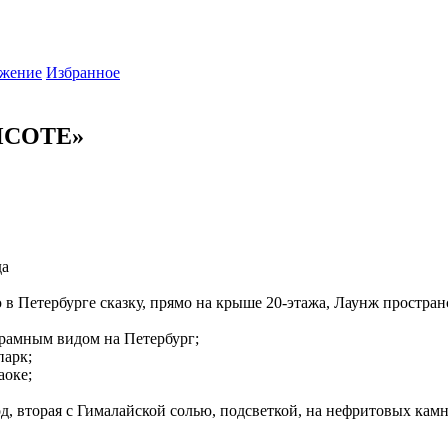
жение
Избранное
ВЫСОТЕ»
да
ю в Петербурге сказку, прямо на крыше 20-этажа, Лаунж прост
орамным видом на Петербург;
парк;
аоке;
д, вторая с Гималайской солью, подсветкой, на нефритовых камн