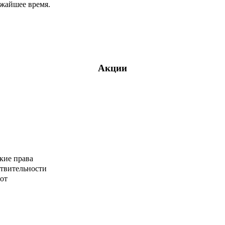
ижайшее время.
Акции
кие права
ствительности
от