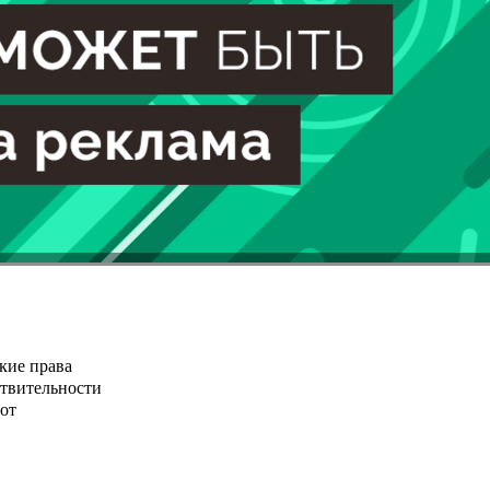
кие права
ствительности
от