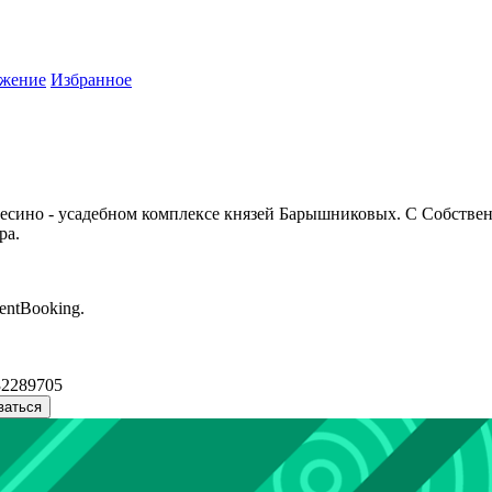
жение
Избранное
лесино - усадебном комплексе князей Барышниковых. С Собстве
ра.
entBooking.
32289705
ваться