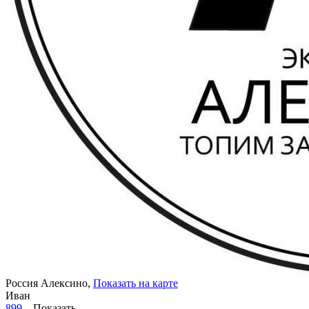
Россия
Алексино,
Показать на карте
Иван
899...
Показать