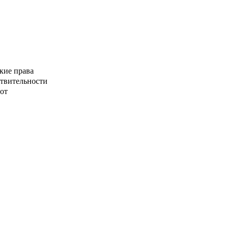
кие права
ствительности
от