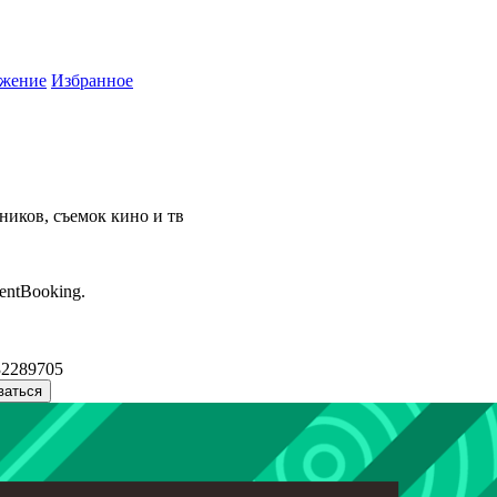
жение
Избранное
ников, съемок кино и тв
entBooking.
32289705
ваться