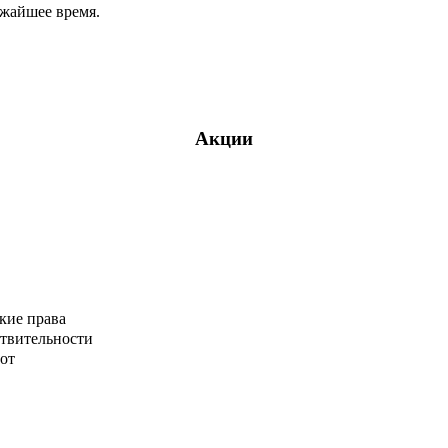
ижайшее время.
Акции
кие права
ствительности
от