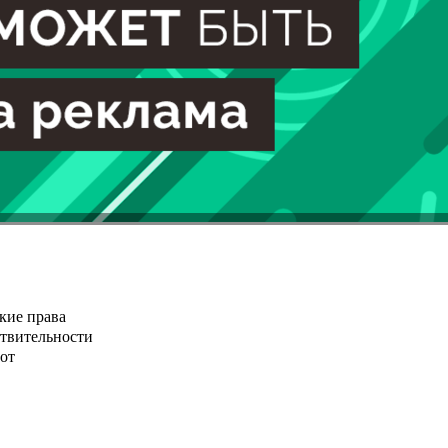
кие права
ствительности
от