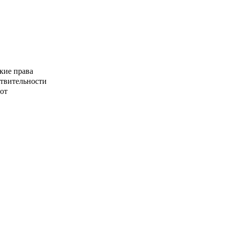
кие права
ствительности
от