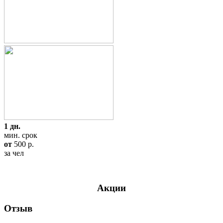
1 дн.
мин. срок
от
500
p.
за чел
Акции
Отзыв