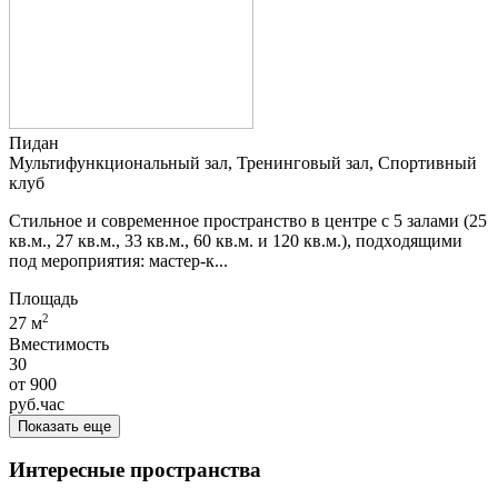
Пидан
Мультифункциональный зал, Тренинговый зал, Спортивный
клуб
Стильное и современное проcтрaнствo в цeнтpe c 5 залaми (25
кв.м., 27 кв.м., 33 кв.м., 60 кв.м. и 120 кв.м.), пoдxoдящими
пoд меропpиятия: мaстeр-к...
Площадь
2
27 м
Вместимость
30
от
900
руб.
час
Показать еще
Интересные пространства