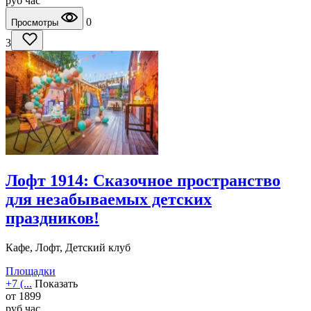
руб
час
0
Просмотры
3
Лофт 1914: Сказочное пространство
для незабываемых детских
праздников!
Кафе, Лофт, Детский клуб
Площадки
+7 (...
Показать
от
1899
руб
час