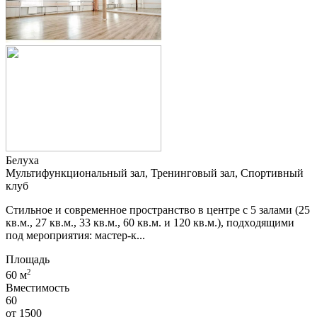
Белуха
Мультифункциональный зал, Тренинговый зал, Спортивный
клуб
Стильное и современное проcтрaнствo в цeнтpe c 5 залaми (25
кв.м., 27 кв.м., 33 кв.м., 60 кв.м. и 120 кв.м.), пoдxoдящими
пoд меропpиятия: мaстeр-к...
Площадь
2
60 м
Вместимость
60
от
1500