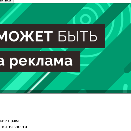
ваться
кие права
ствительности