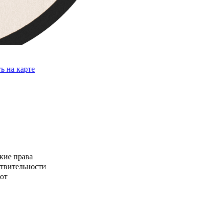
ь на карте
кие права
ствительности
от