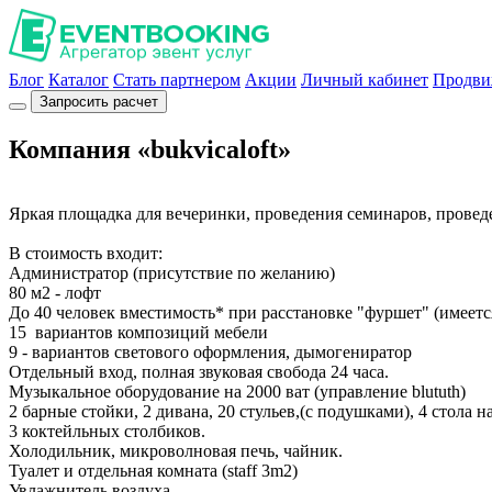
Блог
Каталог
Стать партнером
Акции
Личный кабинет
Продви
Запросить расчет
Компания «bukvicaloft»
Яркая площадка для вечеринки, проведения семинаров, провед
В стоимость входит:
Администратор (присутствие по желанию)
80 м2 - лофт
До 40 человек вместимость* при расстановке "фуршет" (имеетс
15 вариантов композиций мебели
9 - вариантов светового оформления, дымогениратор
Отдельный вход, полная звуковая свобода 24 часа.
Музыкальное оборудование на 2000 ват (управление blututh)
2 барные стойки, 2 дивана, 20 стульев,(с подушками), 4 стола н
3 коктейльных столбиков.
Холодильник, микроволновая печь, чайник.
Туалет и отдельная комната (staff 3m2)
Увлажнитель воздуха