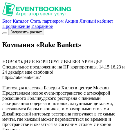
Блог
Каталог
Стать партнером
Акции
Личный кабинет
Продвижение
Избранное
Запросить расчет
Компания «Rake Banket»
НОВОГОДНИЕ КОРПОРАТИВЫ БЕЗ АРЕНДЫ!
Специальное предложение на НГ корпоративы. 14,15,16,23 и
24 декабря еще свободно!
https://rakebanket.ru/
Настоящая классика Беверли Хиллз в центре Москвы.
Представляем новое event-пространство с атмосферой
роскошного Голливудского ресторана с панелями
лакированного дерева в потолок, латунными деталями,
светящимся баром из оникса, и мраморными столами.
Дизайнерский интерьер ресторана погружает в те самые
мечты, где каждый может переместиться во времени и
пространстве и оказаться за соседним столом с иконой
Голливуда.