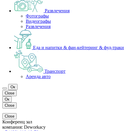
Развлечения
Фотографы
Видеографы
Развлечения
Еда и напитки & фан-кейтеринг & фуд-траки
Транспорт
Аренда авто
Ок
Close
Ок
Close
Close
Конференц зал
компания:
Deworkacy