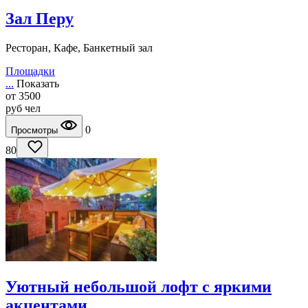
Зал Перу
Ресторан, Кафе, Банкетный зал
Площадки
...
Показать
от
3500
руб
чел
0
Просмотры
80
Уютный небольшой лофт с яркими
акцентами