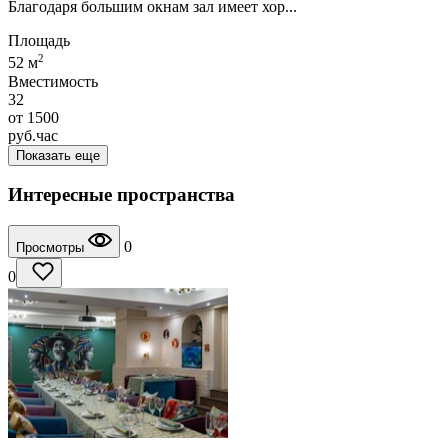
Благодаря большим окнам зал имеет хор...
Площадь
2
52 м
Вместимость
32
от
1500
руб.
час
Показать еще
Интересные пространства
0
Просмотры
0