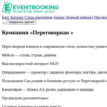
Блог
Каталог
Стать партнером
Акции
Личный кабинет
Продви
Запросить расчет
Компания «Переговорная »
Переговорная комната в современном стиле, полностью укомпл
Мебель — столы, стулья, диваны
Высокоскоростной интернет Wi-Fi
Оборудование — проектор с экраном, флипчарт, ноутбук, цвет
Пользование Сан.узлами в ближнем доступе от Переговорной н
Канцелярия — бумага А4, ручки, карандаши и маркеры
Организуем дополнительно:
Гостевую парковку на время аренды