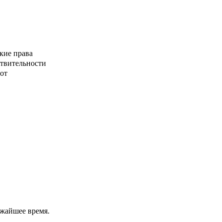
кие права
ствительности
от
ижайшее время.