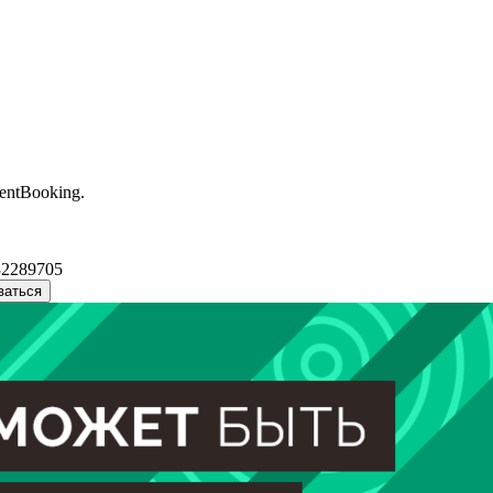
entBooking.
32289705
ваться