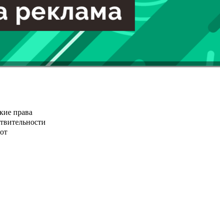
кие права
ствительности
от