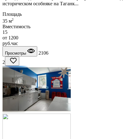
историческом особняке на Таганк...
Площадь
2
35 м
Вместимость
15
от
1200
руб.
час
2106
Просмотры
2