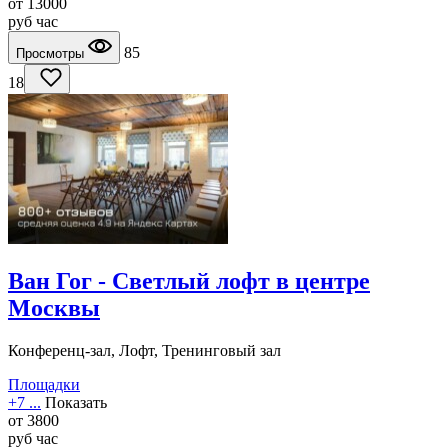
от
13000
руб
час
85
Просмотры
18
Ван Гог - Светлый лофт в центре
Москвы
Конференц-зал, Лофт, Тренинговый зал
Площадки
+7 ...
Показать
от
3800
руб
час