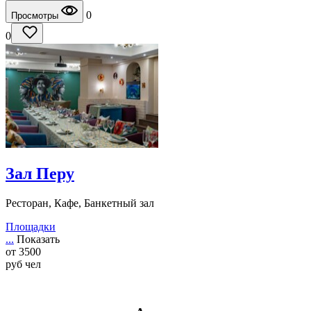
0
Просмотры
0
Зал Перу
Ресторан, Кафе, Банкетный зал
Площадки
...
Показать
от
3500
руб
чел