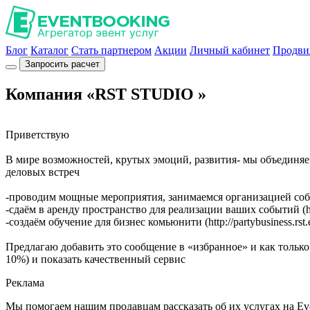
Блог
Каталог
Стать партнером
Акции
Личный кабинет
Продви
Запросить расчет
Компания «RST STUDIO »
Приветствую
В мире возможностей, крутых эмоций, развития- мы объединяе
деловых встреч
-проводим мощные мероприятия, занимаемся организацией со
-сдаём в аренду пространство для реализации ваших событий (https
-создаём обучение для бизнес комьюнити (http://partybusiness.rst.
Предлагаю добавить это сообщение в «избранное» и как только 
10%) и показать качественный сервис
Реклама
Мы помогаем нашим продавцам рассказать об их услугах на Ev