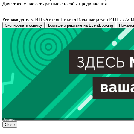
Для этого у нас есть разные способы продвижения.
Рекламодатель: ИП Осипов Никита Владимирович ИНН: 7728
Скопировать ссылку
Больше о рекламе на EventBooking
Пожало
Реклама
Close