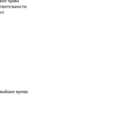
кие права
ствительности
от
ижайшее время.