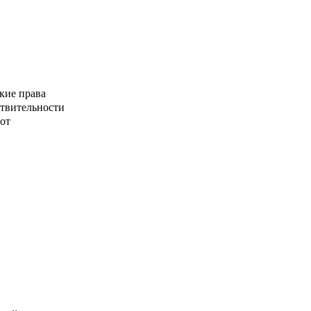
кие права
ствительности
от