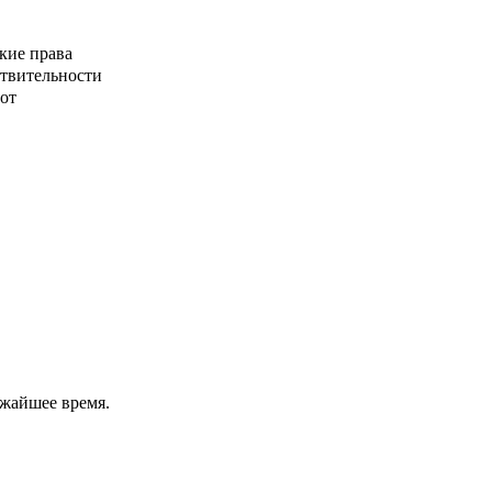
кие права
ствительности
от
ижайшее время.