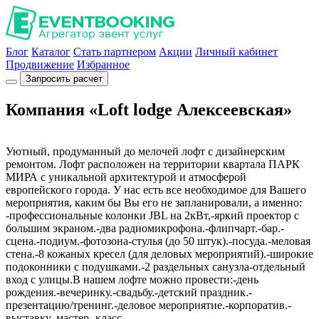
Блог
Каталог
Стать партнером
Акции
Личный кабинет
Продвижение
Избранное
Запросить расчет
Компания «Loft lodge Алексеевская»
Уютный, продуманный до мелочей лофт с дизайнерским
ремонтом. Лофт расположен на территории квартала ПАРК
МИРА с уникальной архитектурой и атмосферой
европейского города. У нас есть все необходимое для Вашего
мероприятия, каким бы Вы его не запланировали, а именно:
-профессиональные колонки JBL на 2кВт,-яркий проектор с
большим экраном.-два радиомикрофона.-флипчарт.-бар.-
сцена.-подиум.-фотозона-стулья (до 50 штук).-посуда.-меловая
стена.-8 кожаных кресел (для деловых мероприятий).-широкие
подоконники с подушками.-2 раздельных санузла-отдельный
вход с улицы.В нашем лофте можно провести:-день
рождения.-вечеринку.-свадьбу.-детский праздник.-
презентацию/тренинг.-деловое мероприятие.-корпоратив.-
выставку.-мастер.-класс.