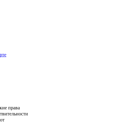
рте
кие права
ствительности
от