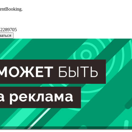
entBooking.
32289705
ваться