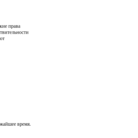
кие права
ствительности
от
ижайшее время.