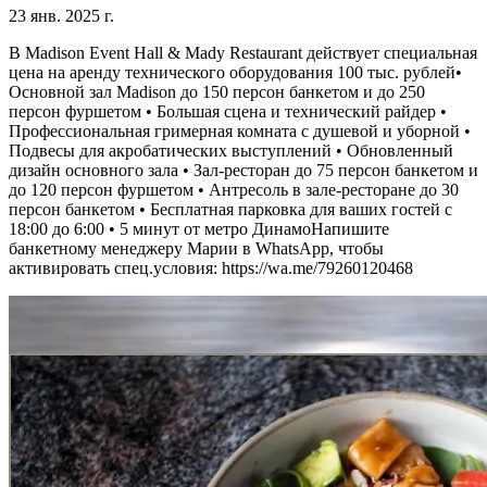
23 янв. 2025 г.
В Madison Event Hall & Mady Restaurant действует специальная
цена на аренду технического оборудования 100 тыс. рублей•⁠
⁠Основной зал Madison до 150 персон банкетом и до 250
персон фуршетом •⁠ ⁠Большая сцена и технический райдер •⁠
⁠Профессиональная гримерная комната с душевой и уборной •⁠
⁠Подвесы для акробатических выступлений •⁠ Обновленный
дизайн основного зала •⁠ ⁠Зал-ресторан до 75 персон банкетом и
до 120 персон фуршетом •⁠ ⁠Антресоль в зале-ресторане до 30
персон банкетом •⁠ ⁠Бесплатная парковка для ваших гостей с
18:00 до 6:00 •⁠ ⁠5 минут от метро ДинамоНапишите
банкетному менеджеру Марии в WhatsApp, чтобы
активировать спец.условия: https://wa.me/79260120468