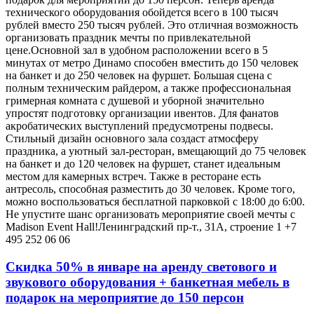
технического оборудования обойдется всего в 100 тысяч
рублей вместо 250 тысяч рублей. Это отличная возможность
организовать праздник мечты по привлекательной
цене.Основной зал в удобном расположении всего в 5
минутах от метро Динамо способен вместить до 150 человек
на банкет и до 250 человек на фуршет. Большая сцена с
полным техническим райдером, а также профессиональная
гримерная комната с душевой и уборной значительно
упростят подготовку организации ивентов. Для фанатов
акробатических выступлений предусмотрены подвесы.
Стильный дизайн основного зала создаст атмосферу
праздника, а уютный зал-ресторан, вмещающий до 75 человек
на банкет и до 120 человек на фуршет, станет идеальным
местом для камерных встреч. Также в ресторане есть
антресоль, способная разместить до 30 человек. Кроме того,
можно воспользоваться бесплатной парковкой с 18:00 до 6:00.
Не упустите шанс организовать мероприятие своей мечты с
Madison Event Hall!Ленинградский пр-т., 31А, строение 1 +7
495 252 06 06
Скидка 50% в январе на аренду светового и
звукового оборудования + банкетная мебель в
подарок на мероприятие до 150 персон