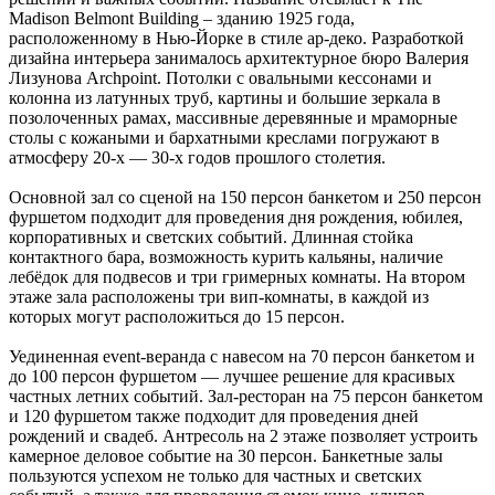
Madison Belmont Building – зданию 1925 года,
расположенному в Нью-Йорке в стиле ар-деко. Разработкой
дизайна интерьера занималось архитектурное бюро Валерия
Лизунова Archpoint. Потолки с овальными кессонами и
колонна из латунных труб, картины и большие зеркала в
позолоченных рамах, массивные деревянные и мраморные
столы с кожаными и бархатными креслами погружают в
атмосферу 20-х — 30-х годов прошлого столетия.
Основной зал со сценой на 150 персон банкетом и 250 персон
фуршетом подходит для проведения дня рождения, юбилея,
корпоративных и светских событий. Длинная стойка
контактного бара, возможность курить кальяны, наличие
лебёдок для подвесов и три гримерных комнаты. На втором
этаже зала расположены три вип-комнаты, в каждой из
которых могут расположиться до 15 персон.
Уединенная event-веранда с навесом на 70 персон банкетом и
до 100 персон фуршетом — лучшее решение для красивых
частных летних событий. Зал-ресторан на 75 персон банкетом
и 120 фуршетом также подходит для проведения дней
рождений и свадеб. Антресоль на 2 этаже позволяет устроить
камерное деловое событие на 30 персон. Банкетные залы
пользуются успехом не только для частных и светских