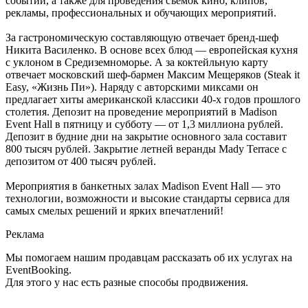
событий, а также для проведения съемок кино, клипов,
рекламы, профессиональных и обучающих мероприятий.
За гастрономическую составляющую отвечает бренд-шеф
Никита Василенко. В основе всех блюд — европейская кухня
с уклоном в Средиземноморье. А за коктейльную карту
отвечает московский шеф-бармен Максим Мещеряков (Steak it
Easy, «Жизнь Пи»). Наряду с авторскими миксами он
предлагает хиты американской классики 40-х годов прошлого
столетия. Депозит на проведение мероприятий в Madison
Event Hall в пятницу и субботу — от 1,3 миллиона рублей.
Депозит в будние дни на закрытие основного зала составит
800 тысяч рублей. Закрытие летней веранды Mady Terrace с
депозитом от 400 тысяч рублей.
Мероприятия в банкетных залах Madison Event Hall — это
технологии, возможности и высокие стандарты сервиса для
самых смелых решений и ярких впечатлений!
Реклама
Мы помогаем нашим продавцам рассказать об их услугах на
EventBooking.
Для этого у нас есть разные способы продвижения.