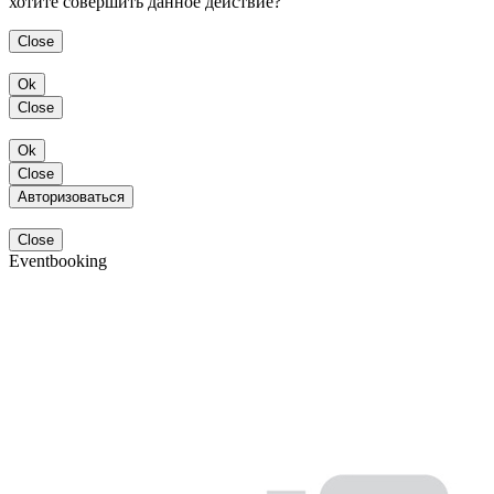
хотите совершить данное действие?
Close
Ok
Close
Ok
Close
Авторизоваться
Close
Eventbooking