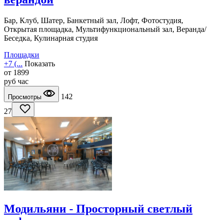
Бар, Клуб, Шатер, Банкетный зал, Лофт, Фотостудия,
Открытая площадка, Мультифункциональный зал, Веранда/
Беседка, Кулинарная студия
Площадки
+7 (...
Показать
от
1899
руб
час
142
Просмотры
27
Модильяни - Просторный светлый