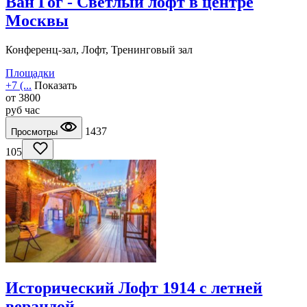
Ван Гог - Светлый лофт в центре
Москвы
Конференц-зал, Лофт, Тренинговый зал
Площадки
+7 (...
Показать
от
3800
руб
час
1437
Просмотры
105
Исторический Лофт 1914 с летней
верандой