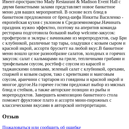
Ивент-пространство Mady Restaurant & Madison Event Hall с
двумя банкетными залами представляет новое банкетное
меню для ваших мероприятий. В основе всех блюд в
банкетном предложении от бренд-шефа Никиты Василенко -
европейская кухня с уклоном в Средиземноморье.Начинать
праздник нужно эффектно, поэтому на аперитив команда
ресторана подготовила большой выбор welcome-закусок:
профитроли и эклеры с начинками из морепродуктов, сыр Бри
с клубникой, различные тар тары, оладушки с козьим сыром и
красной икрой, ассорти брускетт на любой вкус.В банкетное
меню вошло целое разнообразие салатов, холодных и горячих
закусок: салат с кальмарами на гриле, тепличными грибами и
трюфельным соусом, ростбиф с соусом из карасей и
таджанскими оливками, зеленый салат с клубникой, орехами,
спаржей и козьим сыром, тако с креветками и манговым
соусом, аранчини с тартаром из говядины и красной икрой и
многое другое.На горячее гостям предложат выбор из мясных
блюд и стейков, а также авторские позиции из рыбы и
морепродуктов. Завершить композицию банкетного стола
поможет фруктовое плато и ассорти мини-пирожных с
классическими вкусами в авторской интерпретации.
Отзыв
Пожаловаться или сообщить об ошибке