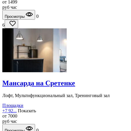
от
1499
руб
час
0
Просмотры
6
Мансарда на Сретенке
Лофт, Мультифункциональный зал, Тренинговый зал
Площадки
+7 92...
Показать
от
7000
руб
час
0
Просмотры