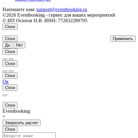
Напишите нам:
support@eventbooking.ru
©2026 Eventbooking - сервис для ваших мероприятий
© ИП Осипов Н.В. ИНН: 772832289705
Close
Close
Применить
Да
Нет
Close
Close
Close
Ок
Close
Close
Eventbooking
=
Запросить расчет
Close