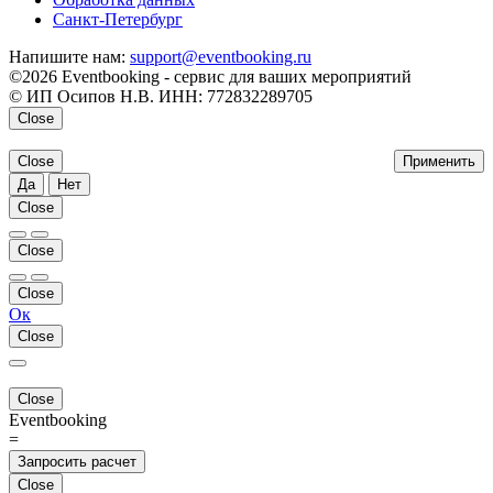
Санкт-Петербург
Напишите нам:
support@eventbooking.ru
©2026 Eventbooking - сервис для ваших мероприятий
© ИП Осипов Н.В. ИНН: 772832289705
Close
Close
Применить
Да
Нет
Close
Close
Close
Ок
Close
Close
Eventbooking
=
Запросить расчет
Close