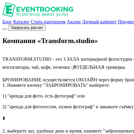
Блог
Каталог
Стать партнером
Акции
Личный кабинет
Продви
Запросить расчет
Компания «Transform.studio»
TRANSFORM.STUDIO - это 3 ЗАЛА интерьерной фотостудии в Мо
вентиляторы, чай, кофе, печенки :)❗ОТДЕЛЬНАЯ гримерка.
БРОНИРОВАНИЕ осуществляется ОНЛАЙН через форму бронирован
1. Нажмите кнопку "ЗАБРОНИРОВАТЬ" выберите:
1) "аренда для фото, есть фотограф" или
2) "аренда для фотосессии, нужен фотограф" и закажите съёмк
⬇️
2. выберите зал, удобные день и время, нажмите "забронироват