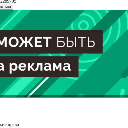
32289705
ваться
кие права