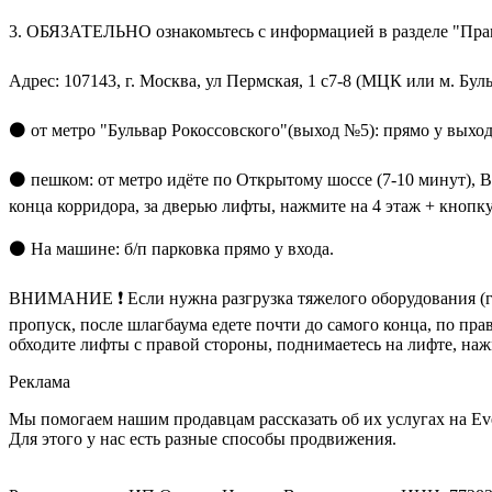
3. ОБЯЗАТЕЛЬНО ознакомьтесь с информацией в разделе "Прав
Адрес: 107143, г. Москва, ул Пермская, 1 с7-8 (МЦК или м. Бу
⚫ от метро "Бульвар Рокоссовского"(выход №5): прямо у выхода
⚫ пешком: от метро идёте по Открытому шоссе (7-10 минут), 
конца корридора, за дверью лифты, нажмите на 4 этаж + кнопку 
⚫ На машине: б/п парковка прямо у входа.
ВНИМАНИЕ ❗ Если нужна разгрузка тяжелого оборудования (г
пропуск, после шлагбаума едете почти до самого конца, по прав
обходите лифты с правой стороны, поднимаетесь на лифте, нажм
Реклама
Мы помогаем нашим продавцам рассказать об их услугах на Ev
Для этого у нас есть разные способы продвижения.