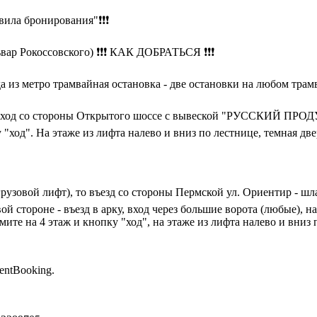
ила бронирования"❗❗❗
львар Рокоссовского) ❗❗❗ КАК ДОБРАТЬСЯ ❗❗❗
 из метро трамвайная остановка - две остановки на любом трамв
Вход со стороны Открытого шоссе с вывеской "РУССКИЙ ПРОДУКТ
"ход". На этаже из лифта налево и вниз по лестнице, темная две
рузовой лифт), то въезд со стороны Пермской ул. Ориентир -
ой стороне - въезд в арку, вход через большие ворота (любые), н
ите на 4 этаж и кнопку "ход", на этаже из лифта налево и вниз п
entBooking.