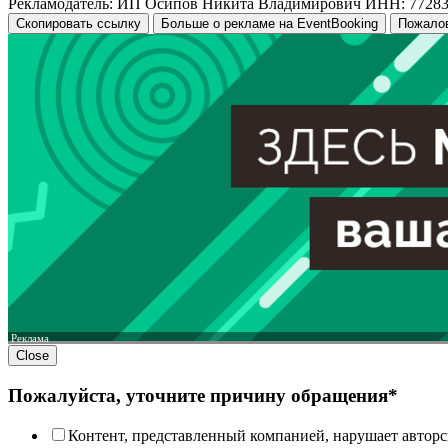
Рекламодатель: ИП Осипов Никита Владимирович ИНН: 7728
Скопировать ссылку
Больше о рекламе на EventBooking
Пожало
Реклама
Close
Пожалуйста, уточните причину обращения*
Контент, представленный компанией, нарушает авторс