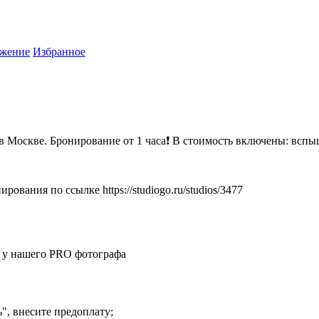
жение
Избранное
скве. Бронирование от 1 часа❗ В стоимость включены: вспышки
ия по ссылке https://studiogo.ru/studios/3477
у у нашего PRO фотографа
ь", внесите предоплату;