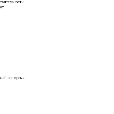
ствительности
от
ижайшее время.