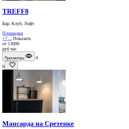
TREFF8
Бар, Клуб, Лофт
Площадки
+7 ...
Показать
от
13000
руб
час
0
Просмотры
6
Мансарда на Сретенке