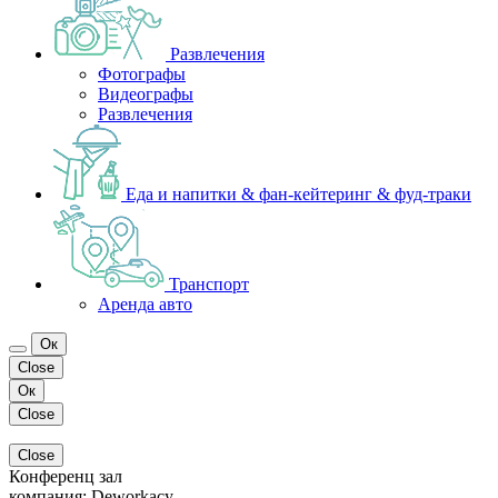
Развлечения
Фотографы
Видеографы
Развлечения
Еда и напитки & фан-кейтеринг & фуд-траки
Транспорт
Аренда авто
Ок
Close
Ок
Close
Close
Конференц зал
компания:
Deworkacy