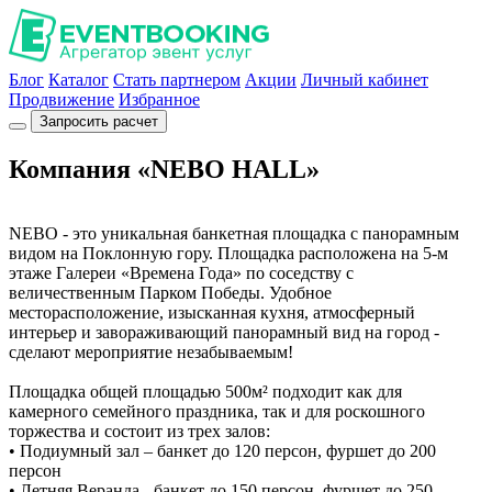
Блог
Каталог
Стать партнером
Акции
Личный кабинет
Продвижение
Избранное
Запросить расчет
Компания «NEBO HALL»
NEBO - это уникальная банкетная площадка с панорамным
видом на Поклонную гору. Площадка расположена на 5-м
этаже Галереи «Времена Года» по соседству с
величественным Парком Победы. Удобное
месторасположение, изысканная кухня, атмосферный
интерьер и завораживающий панорамный вид на город -
сделают мероприятие незабываемым!
Площадка общей площадью 500м² подходит как для
камерного семейного праздника, так и для роскошного
торжества и состоит из трех залов:
• Подиумный зал – банкет до 120 персон, фуршет до 200
персон
• Летняя Веранда - банкет до 150 персон, фуршет до 250