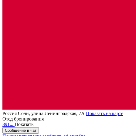
Россия
Сочи, улица Ленинградская, 7А
Показать на карте
Отед бронирования
891...
Показать
Сообщение в чат