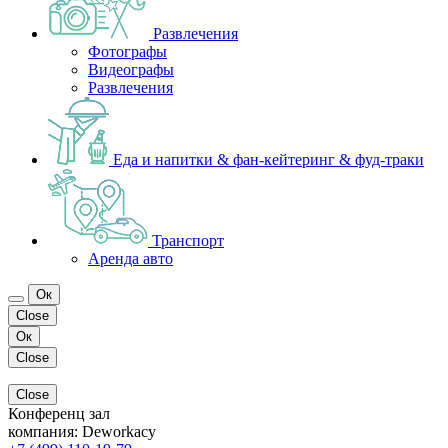
Развлечения
Фотографы
Видеографы
Развлечения
Еда и напитки & фан-кейтеринг & фуд-траки
Транспорт
Аренда авто
Ок
Close
Ок
Close
Close
Конференц зал
компания:
Deworkacy