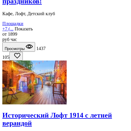
праздников!
Кафе, Лофт, Детский клуб
Площадки
+7 (...
Показать
от
1899
руб
час
1437
Просмотры
105
Исторический Лофт 1914 с летней
верандой