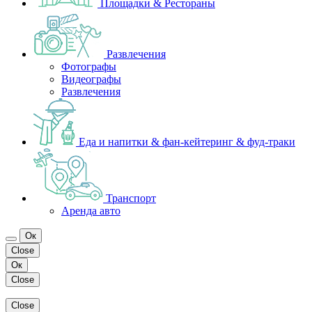
Площадки & Рестораны
Развлечения
Фотографы
Видеографы
Развлечения
Еда и напитки & фан-кейтеринг & фуд-траки
Транспорт
Аренда авто
Ок
Close
Ок
Close
Close