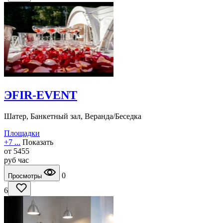
ЭFIR-EVENT
Шатер, Банкетный зал, Веранда/Беседка
Площадки
+7 ...
Показать
от
5455
руб
час
0
Просмотры
6