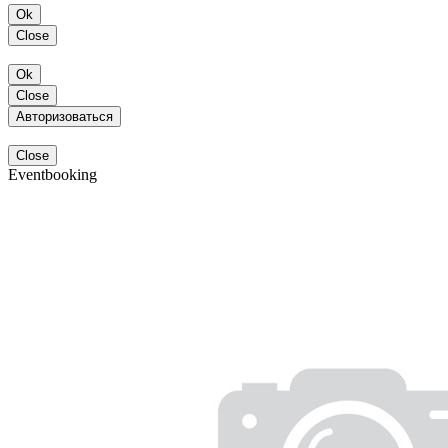
Ok
Close
Ok
Close
Авторизоваться
Close
Eventbooking