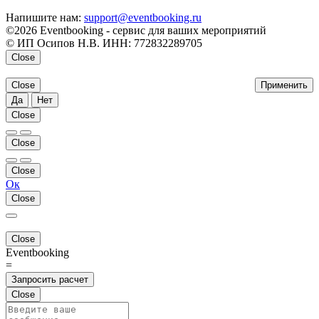
Напишите нам:
support@eventbooking.ru
©2026 Eventbooking - сервис для ваших мероприятий
© ИП Осипов Н.В. ИНН: 772832289705
Close
Close
Применить
Да
Нет
Close
Close
Close
Ок
Close
Close
Eventbooking
=
Запросить расчет
Close