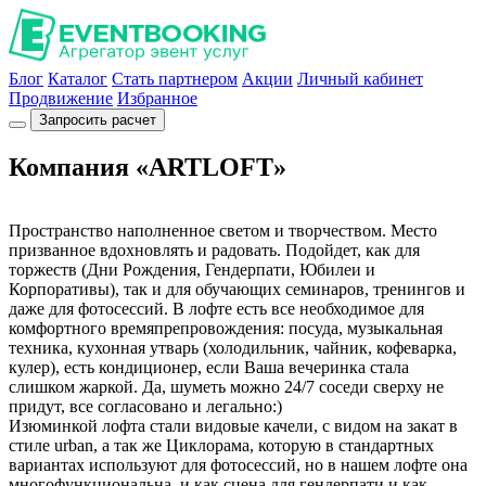
Блог
Каталог
Стать партнером
Акции
Личный кабинет
Продвижение
Избранное
Запросить расчет
Компания «ARTLOFT»
Пространство наполненное светом и творчеством. Место
призванное вдохновлять и радовать. Подойдет, как для
торжеств (Дни Рождения, Гендерпати, Юбилеи и
Корпоративы), так и для обучающих семинаров, тренингов и
даже для фотосессий. В лофте есть все необходимое для
комфортного времяпрепровождения: посуда, музыкальная
техника, кухонная утварь (холодильник, чайник, кофеварка,
кулер), есть кондиционер, если Ваша вечеринка стала
слишком жаркой. Да, шуметь можно 24/7 соседи сверху не
придут, все согласовано и легально:)
Изюминкой лофта стали видовые качели, с видом на закат в
стиле urban, а так же Циклорама, которую в стандартных
вариантах используют для фотосессий, но в нашем лофте она
многофункциональна, и как сцена для гендерпати и как