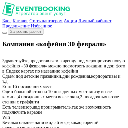
Блог
Каталог
Стать партнером
Акции
Личный кабинет
Продвижение
Избранное
Запросить расчет
Компания «кофейня 30 февраля»
Здравствуйте,предоставляем в аренду под мероприятия новую
кофейню «30 февраля» можно посмотреть локации и доп фото
в Яндекс картах по названию кофейни
Сдаем под детские праздники,дни рождения,корпоративы и
т.д
Есть 16 посадочных мест
Один большой стол на 10 посадочных мест внизу возле
камина,4 посадочных места возле окна,2 посадочных возле
стенки с граффити
Есть телевизор,двд проигрыватель,так же возможность
подключить караоке
Wifi
Безалкогольные напитки,чай кофе,какао,горячий
шоколад,свежевыжатые соки